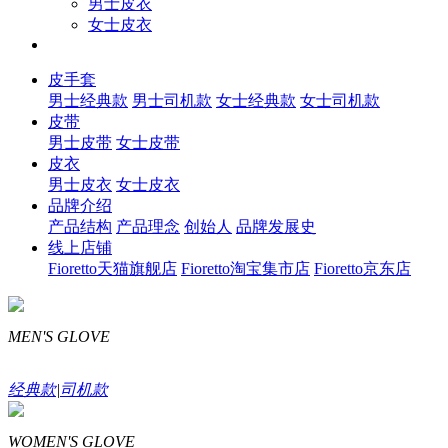
男士皮衣
女士皮衣
皮手套
男士经典款
男士司机款
女士经典款
女士司机款
皮带
男士皮带
女士皮带
皮衣
男士皮衣
女士皮衣
品牌介绍
产品结构
产品理念
创始人
品牌发展史
线上店铺
Fioretto天猫旗舰店
Fioretto淘宝集市店
Fioretto京东店
MEN'S GLOVE
经典款
|
司机款
WOMEN'S GLOVE