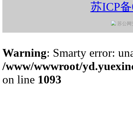
苏ICP备0
苏公网安备
Warning
: Smarty error: una
/www/wwwroot/yd.yuexinc
on line
1093