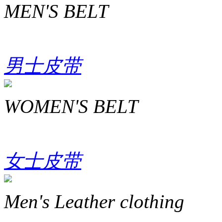
MEN'S BELT
男士皮带
WOMEN'S BELT
女士皮带
Men's Leather clothing