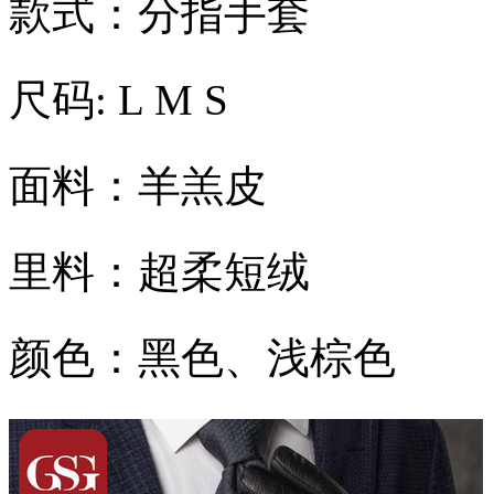
款式：分指手套
尺码: L M S
面料：羊羔皮
里料：超柔短绒
颜色：黑色、浅棕色