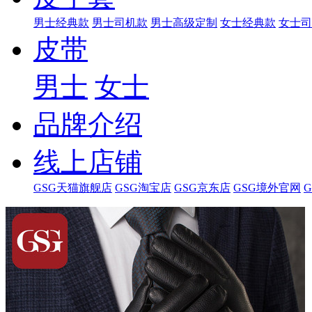
男士经典款
男士司机款
男士高级定制
女士经典款
女士司
皮带
男士
女士
品牌介绍
线上店铺
GSG天猫旗舰店
GSG淘宝店
GSG京东店
GSG境外官网