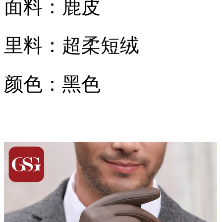
面料：鹿皮
里料：超柔短绒
颜色：黑色