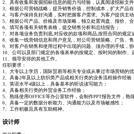
2、具有收集和发掘招标信息的能力与经验，认真阅读招标文
3、根据公司营销战略，提升销售价值，控制成本，扩大产品
4、与客户保持良好沟通，实时把握客户需求。为客户提供主
5、根据公司产品、价格及市场策略，独立处置询盘、报价、
6、填写各项有关销售表格，提交销售分析和总结报告；
7、对各项业务负责到底,对应收的款项和商品,按照合同的规定
8、收集一线营销信息和用户意见，对公司营销策略、广告、
9、对客户在销售和使用过程中出现的问题、须办理的手续，
10、公司以及部门规定的各项表单的按规定、按时间的制作、
11、领导安排的其他工作。
任职要求：
1、大专以上学历，国际贸易等相关专业或从事过市场营销的
2、具备2年及以上纺织类产品或相关行类的业务流程操作经验
3、英语水平4级以上，具备基本的听说读写能力；
4、具备相关行类的外贸业务工作经验；
5、熟练使用OFFICE等办公室软件，会制作PPT报告文件，熟
6、具备一定的数据分析能力、沟通能力以及市场敏感性；
7、工作积极且具有互助精神。
设计师