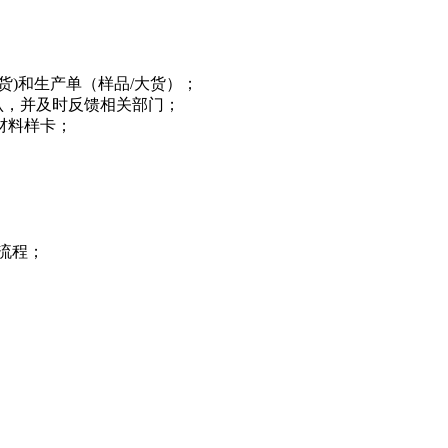
货)和生产单（样品/大货）；
认，并及时反馈相关部门；
材料样卡；
流程；