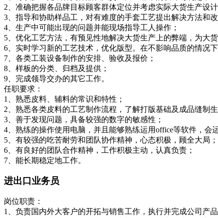
2、准确把握各品牌目标顾客群体定位并考虑实际大货生产设
3、指导和协助样品工，对有难度的手套工艺提出解决方法和
4、生产中可能出现的问题并能现场指导工人操作；
5、优化工艺方法，有预见性地解决大货生产上的弊端，为大
6、实时学习新的工艺技术，优化版型。在不影响品质的情况
7、各类工装设备制作的安排、验收及报价；
8、样板的分类、归档及提供；
9、完成领导交办的其它工作。
任职要求：
1、熟悉皮料、辅料的常识和特性；
2、熟悉各类皮料的工艺制作流程，了解打版基础及成品缝制
3、善于发现问题，具备较强的数字的敏感性；
4、熟练的操作使用电脑，并且能够熟练运用office等软件，
5、有较强的吃苦耐劳和团队协作精神，心态积极，顾全大局；
6、有良好的团队合作精神，工作积极主动，认真负责；
7、能长期稳定地工作。
进出口业务员
岗位职责：
1、负责国内外大客户的开拓与销售工作，执行并完成公司产